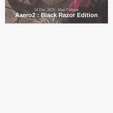
16 Déc 2025 ∙ Mad Fellows
Aaero2 : Black Razor Edition