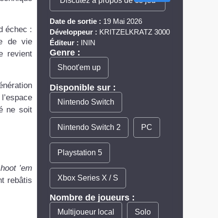
Discutez à propos de ce jeu
Date de sortie :
19 Mai 2026
d échec :
Développeur :
KRITZELKRATZ 3000
e de vie
Éditeur :
ININ
Genre :
e revient
Shoot'em up
énération
Disponible sur :
 l’espace
Nintendo Switch
é ne soit
Nintendo Switch 2
PC
Playstation 5
shoot ’em
Xbox Series X / S
t rebâtis
Nombre de joueurs :
Multijoueur local
Solo