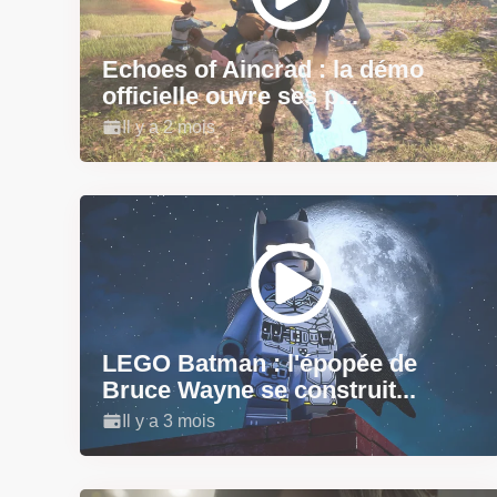
Echoes of Aincrad : la démo
officielle ouvre ses p...
Il y a 2 mois
LEGO Batman : l'épopée de
Bruce Wayne se construit...
Il y a 3 mois