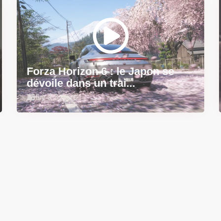
Forza Horizon 6 : le Japon se
dévoile dans un trai...
Il y a 3 mois