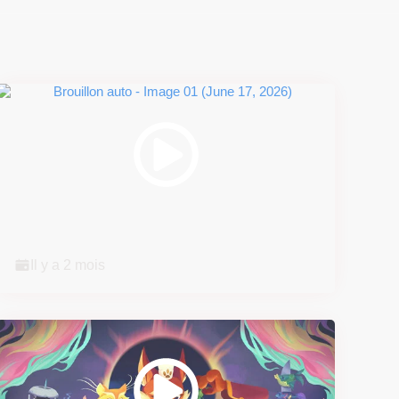
Super Scram Kitty : les
mécaniques de chute et de...
Il y a 2 mois