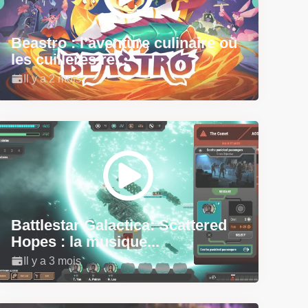
Beastro : l’aventure culinaire où
les cuillères re...
Il y a 2 mois
Battlestar Galactica: Scattered
Hopes : la musique...
Il y a 3 mois