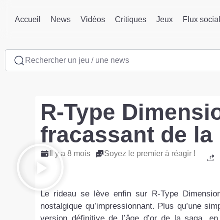
Accueil
News
Vidéos
Critiques
Jeux
Flux socia
Rechercher un jeu / une news
R-Type Dimension
fracassant de la
Il y a 8 mois
Soyez le premier à réagir !
Le rideau se lève enfin sur R-Type Dimension
nostalgique qu’impressionnant. Plus qu’une sim
version définitive de l’âge d’or de la saga, 