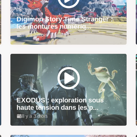
Digimon Story Time Stranger :
les montures numériq...
Il y a 2 mois
EXODUS : exploration sous
haute tension dans les p...
Il y a 3 mois