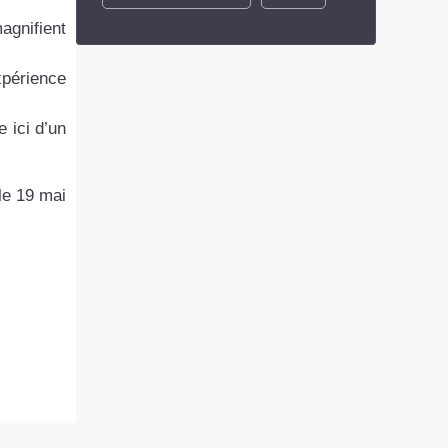
agnifient
xpérience
e ici d’un
le 19 mai