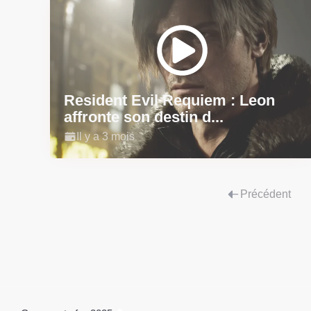
Resident Evil Requiem : Leon
affronte son destin d...
Il y a 3 mois
Précédent