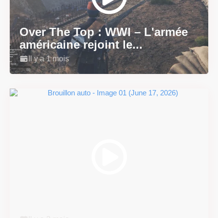
Over The Top : WWI – L'armée
américaine rejoint le...
Il y a 1 mois
Super Scram Kitty : les
mécaniques de chute et de...