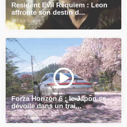
Resident Evil Requiem : Leon
affronte son destin d...
Il y a 3 mois
Forza Horizon 6 : le Japon se
dévoile dans un trai...
Il y a 3 mois