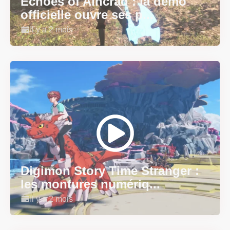
Echoes of Aincrad : la démo
officielle ouvre ses p...
Il y a 2 mois
Digimon Story Time Stranger :
les montures numériq...
Il y a 2 mois