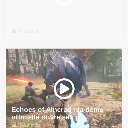
Super Scram Kitty : les
mécaniques de chute et de...
Il y a 2 mois
Echoes of Aincrad : la démo
officielle ouvre ses p...
Il y a 2 mois