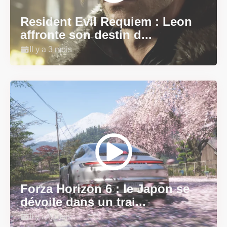
Resident Evil Requiem : Leon
affronte son destin d...
Il y a 3 mois
Forza Horizon 6 : le Japon se
dévoile dans un trai...
Il y a 3 mois