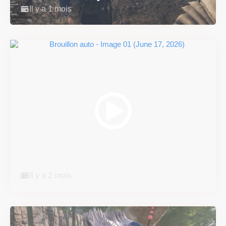
Il y a 1 mois
Super Scram Kitty : les
mécaniques de chute et de...
Il y a 2 mois