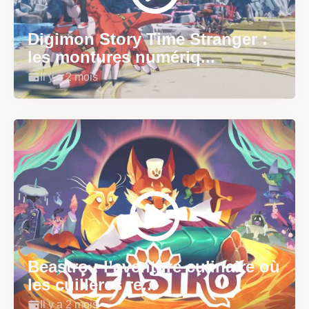
Digimon Story Time Stranger :
les montures numériq...
Il y a 2 mois
Beastro : l’aventure culinaire où
les cuillères re...
Il y a 2 mois