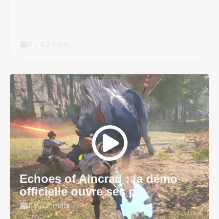
Super Scram Kitty : les
mécaniques de chute et de...
Il y a 2 mois
Echoes of Aincrad : la démo
officielle ouvre ses p...
Il y a 2 mois