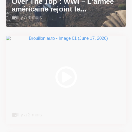
Over The Top : WWI – L'armée
américaine rejoint le...
Il y a 1 mois
Super Scram Kitty : les
mécaniques de chute et de...
Il y a 2 mois