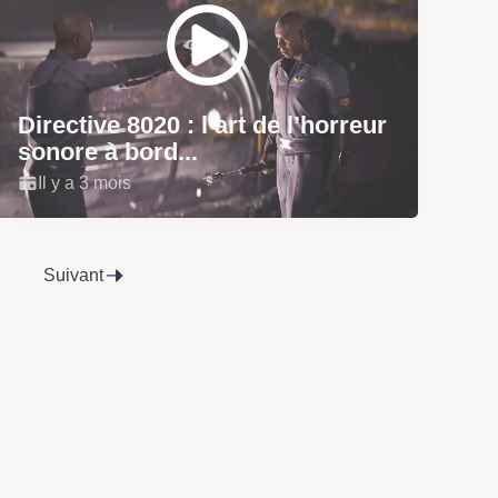
Directive 8020 : l’art de l’horreur
sonore à bord...
Il y a 3 mois
Suivant