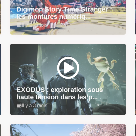
Digimon Story Time Stranger :
les montures numériq...
Il y a 2 mois
EXODUS : exploration sous
haute tension dans les p...
Il y a 3 mois