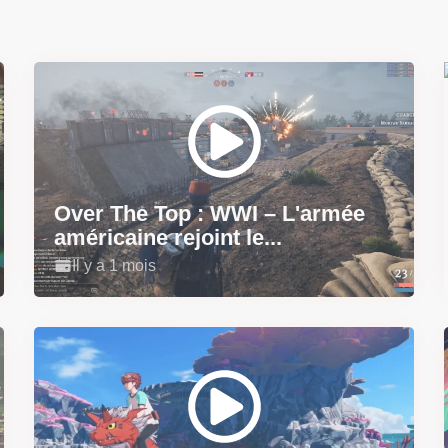
Over The Top : WWI – L'armée
américaine rejoint le...
Il y a 1 mois