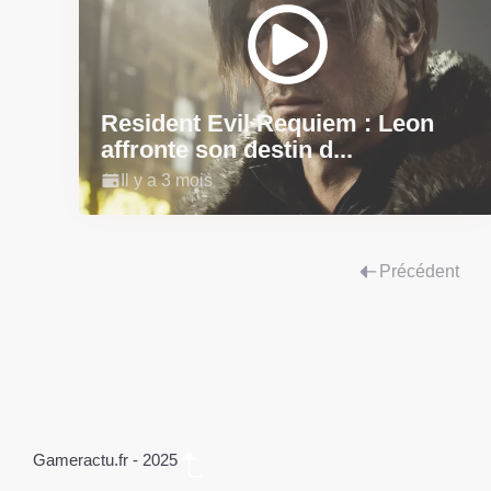
Resident Evil Requiem : Leon
affronte son destin d...
Il y a 3 mois
Précédent
Gameractu.fr - 2025