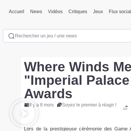
Accueil
News
Vidéos
Critiques
Jeux
Flux socia
Rechercher un jeu / une news
Where Winds Mee
"Imperial Palace
Awards
Il y a 8 mois
Soyez le premier à réagir !
Lors de la prestigieuse cérémonie des Game