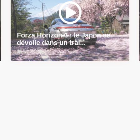
Forza Horizon 6 : le Japon se
dévoile dans un trai...
Il y a 3 mois