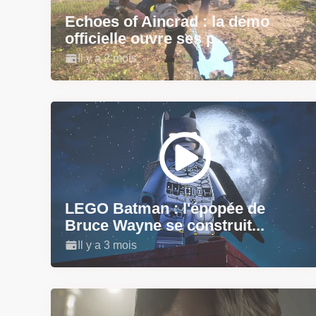
Echoes of Aincrad : la démo
officielle ouvre ses p...
Il y a 2 mois
LEGO Batman : l'épopée de
Bruce Wayne se construit...
Il y a 3 mois