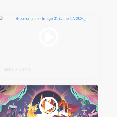
Super Scram Kitty : les
mécaniques de chute et de...
Il y a 2 mois