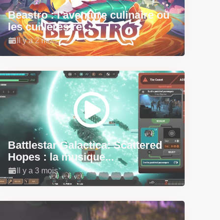
Beastro : l’aventure culinaire où
les cuillères re...
Il y a 2 mois
Battlestar Galactica: Scattered
Hopes : la musique...
Il y a 3 mois