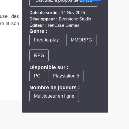
Discutez à propos de ce jeu
Date de sortie :
14 Nov 2025
euse, des
Développeur :
Everstone Studio
re et son
Éditeur :
NetEase Games
Genre :
Free-to-play
MMORPG
RPG
Disponible sur :
PC
Playstation 5
Nombre de joueurs :
Multijoueur en ligne