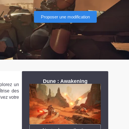
Proposer une modification
Dune : Awakening
plorez un
trise des
ivez votre