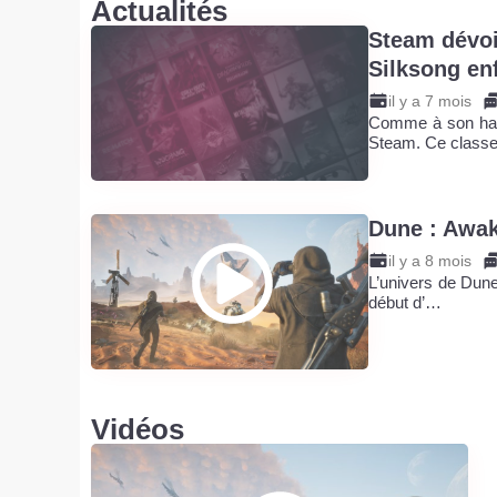
Actualités
Steam dévoil
Silksong en
il y a 7 mois
Comme à son habit
Steam. Ce class
Dune : Awak
il y a 8 mois
L’univers de Dune
début d’…
Vidéos