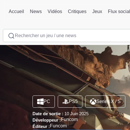
Accueil
News
Vidéos
Critiques
Jeux
Flux socia
Rechercher un jeu / une news
PC
PS5
Series X / S
Date de sortie :
10 Juin 2025
Funcom
Développeur :
Funcom
Éditeur :