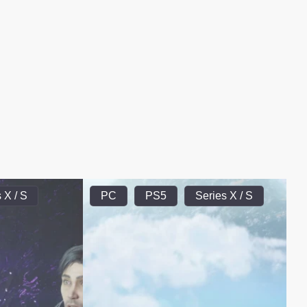
 X / S
PC
PS5
Series X / S