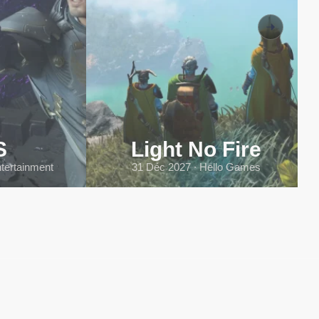
S
Light No Fire
tertainment
31 Déc 2027 ∙ Hello Games