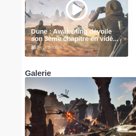
Dune : Awakening dévoile
son 3ème chapitre en vidé...
Il y a 8 mois
Galerie