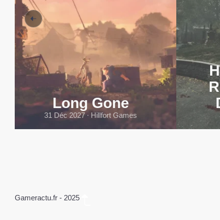
H
R
Long Gone
31 Déc 2027 ∙ Hillfort Games
Gameractu.fr - 2025