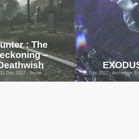
unter : The
eckoning –
Deathwish
EXODU
31 Déc 2027 ∙ Teyon
31 Déc 2027 ∙ Archetype En