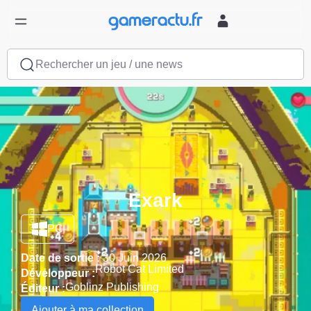
Rechercher un jeu / une news
Exark
PC
Date de sortie :
30 Juin 2026
Robot Cat Limited
Développeur :
Goblinz Publishing
Éditeur :
Ajouter à ma collection