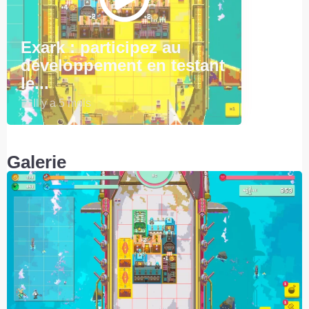
Exark : participez au
développement en testant
le...
Il y a 5 mois
Galerie