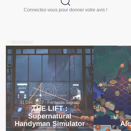
Connectez-vous pour donner votre avis !
Similaire
31 Déc 2027 ∙ Fantastic Signals
THE LIFT :
Supernatural
31 Déc 20
Handyman Simulator
Al