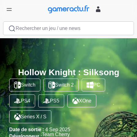
Rechercher un jeu / une news
Hollow Knight : Silksong
Switch
Switch 2
PC
PS4
PS5
XOne
Series X / S
Date de sortie :
4 Sep 2025
Team Cherry
Développeur :