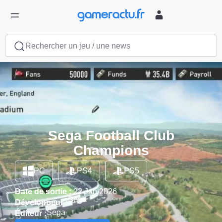
Rechercher un jeu / une news
Sega Football Club
Champions
PC
PS4
PS5
Date de sortie :
22 Jan 2026
Sega
Développeur :
Sega
Éditeur :