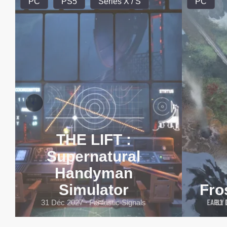
PC
PS5
Series X / S
PC
THE LIFT :
Supernatural
Handyman
Simulator
Fro
31 Déc 2027 ∙ Fantastic Signals
31 