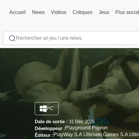
Accueil
News
Vidéos
Critiques
Jeux
Flux socia
Rechercher un jeu / une news
PC
Date de sortie :
31 Déc 2026
Playground Pigeon
Développeur :
PlayWay S.A.
Ultimate Games S.A.
Ulti
Éditeur :