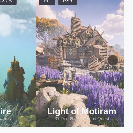
 X / S
PC
PS5
ire
Light of Motiram
 Games
31 Déc 2027 ∙ Polaris Quest