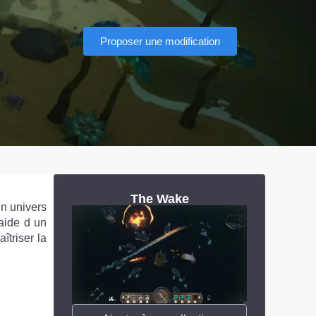
Proposer une modification
The Wake
n univers
aide d un
triser la