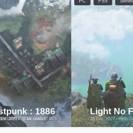
PC
PS5
Series
stpunk : 1886
Light No F
Déc 2027 ∙ 11 bit studios
31 Déc 2027 ∙ Hello