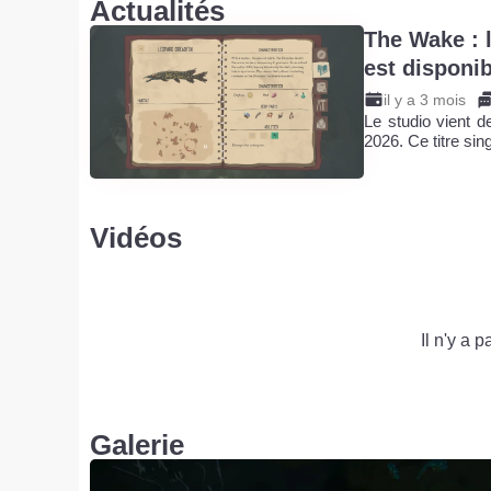
Actualités
The Wake : 
est disponib
il y a 3 mois
Le studio vient 
2026. Ce titre si
Vidéos
Il n'y a 
Galerie