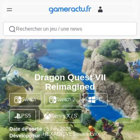
Rechercher un jeu / une news
Dragon Quest VII
Reimagined
Switch
Switch 2
PC
PS5
Series X / S
Date de sortie :
5 Fév 2026
HEXADRIVE
Square Enix
Développeur :