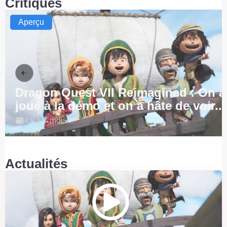
Critiques
Aperçu
Dragon Quest VII Reimagined : On a
joué à la démo et on a hâte de voir...
il y a 7 mois
Actualités