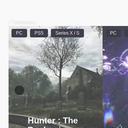
Similaire
PC
PS5
Series X / S
PC
Hunter : The