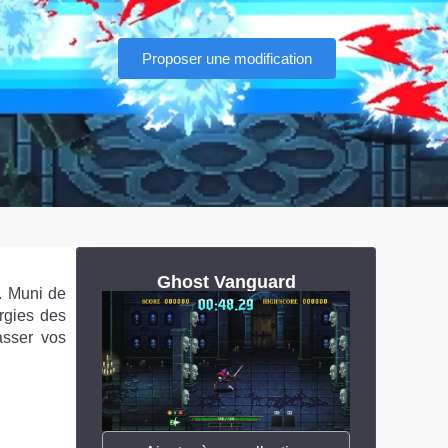
Proposer une modification
Ghost Vanguard
. Muni de
rgies des
asser vos