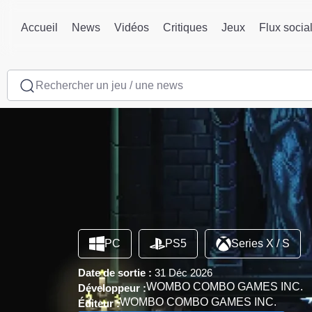
Accueil
News
Vidéos
Critiques
Jeux
Flux socia
Rechercher un jeu / une news
PC
PS5
Series X / S
Date de sortie :
31 Déc 2026
WOMBO COMBO GAMES INC.
Développeur :
WOMBO COMBO GAMES INC.
Éditeur :