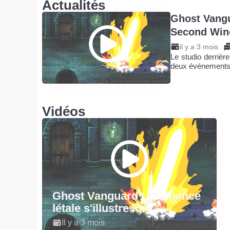
Actualités
Ghost Vangua
Second Wind
il y a 3 mois
Le studio derrièr
deux événements
Vidéos
Ghost Vanguard : l'élégance
létale s'illustre lors...
Il y a 3 mois