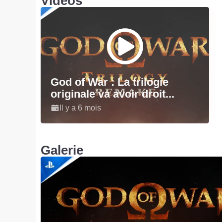
Vidéos
God of War : La trilogie
originale va avoir droit...
Il y a 6 mois
Galerie