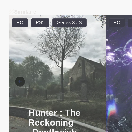
Similaire
PC
PS5
Series X / S
PC
Hunter : The
Reckoning –