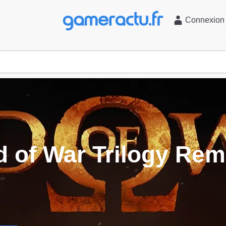
l
Connexion
 of War Trilogy Re