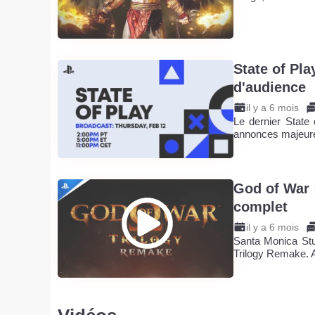
State of Pla
d'audience
il y a 6 mois
Le dernier State 
annonces majeu
God of War :
complet
il y a 6 mois
Santa Monica Stud
Trilogy Remake.