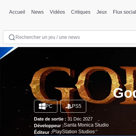
Accueil
News
Vidéos
Critiques
Jeux
Flux socia
Rechercher un jeu / une news
God
PC
PS5
Date de sortie :
31 Déc 2027
Santa Monica Studio
Développeur :
PlayStation Studios
Éditeur :