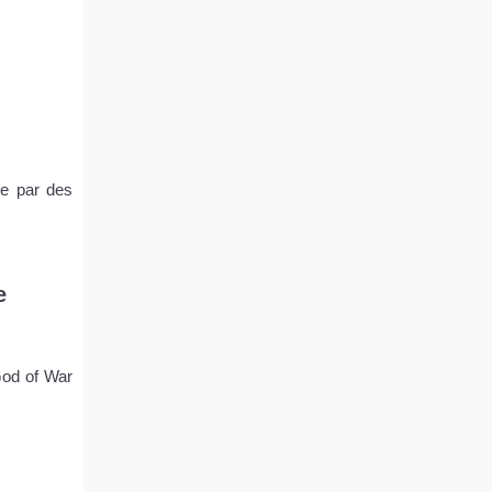
tée par des
e
God of War