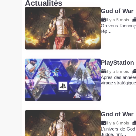
Actualités
God of War 
il y a 5 mois
On vous l’annonçai
rép…
PlayStation 
il y a 5 mois
Après des années 
virage stratégiqu
God of War 
il y a 6 mois
L’univers de God 
Judge, l’int…