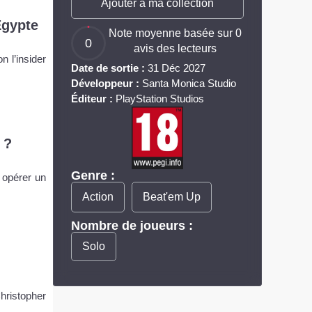
Ajouter à ma collection
Égypte
Note moyenne basée sur 0
0
avis des lecteurs
n l’insider
Date de sortie :
31 Déc 2027
Développeur :
Santa Monica Studio
Éditeur :
PlayStation Studios
 ?
Genre :
 opérer un
Action
Beat'em Up
Nombre de joueurs :
Solo
hristopher