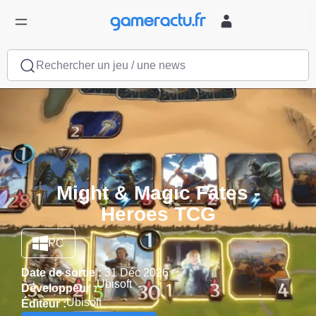
Rechercher un jeu / une news
Might & Magic Fates -
Heroes TCG
PC
Date de sortie :
31 Déc 2026
Ubisoft
Développeur :
Ubisoft
Éditeur :