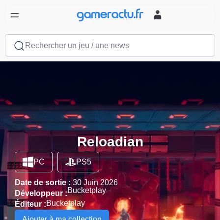
Rechercher un jeu / une news
Reloadian
PC
PS5
Date de sortie :
30 Juin 2026
Bucketplay
Développeur :
Bucketplay
Éditeur :
Ajouter à ma collection