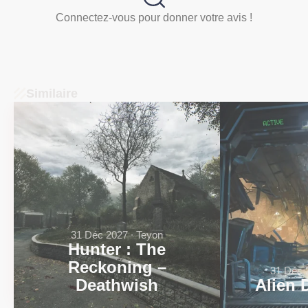
Connectez-vous pour donner votre avis !
Similaire
31 Déc 2027 ∙ Teyon
Hunter : The
Reckoning –
31 Déc 2
Deathwish
Alien 