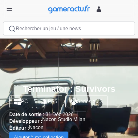
Rechercher un jeu / une news
Terminator : Survivors
PC
PS5
Series X / S
Date de sortie :
31 Déc 2026
Nacon Studio Milan
Développeur :
Nacon
Éditeur :
Ajouter à ma collection