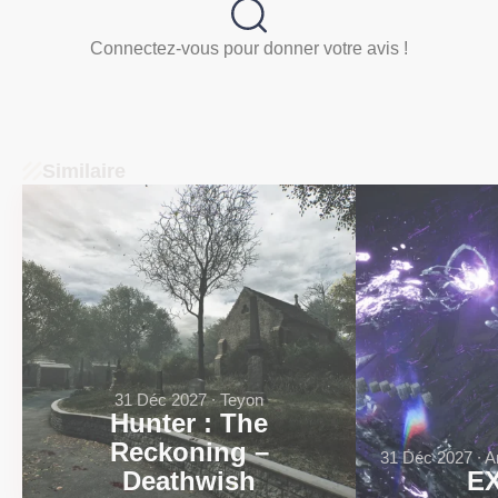
Connectez-vous pour donner votre avis !
Similaire
31 Déc 2027 ∙ Teyon
Hunter : The
Reckoning –
31 Déc 2027 ∙ A
Deathwish
E