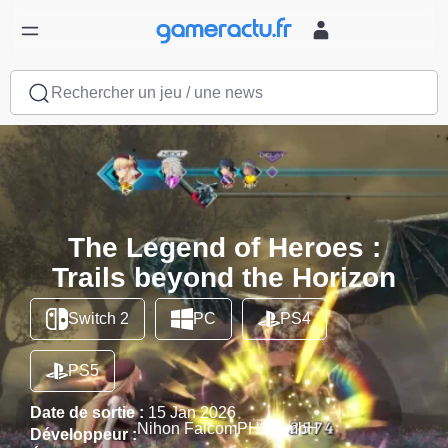
Rechercher un jeu / une news
The Legend of Heroes :
Trails beyond the Horizon
Switch 2
PC
PS4
PS5
Date de sortie :
15 Jan 2026
Nihon Falcom
PH3 GmbH
Développeur :