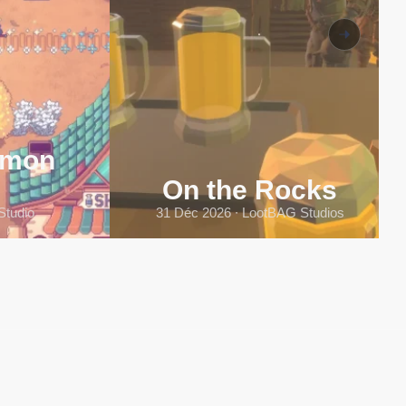
emon
On the Rocks
Studio
31 Déc 2026 ∙ LootBAG Studios