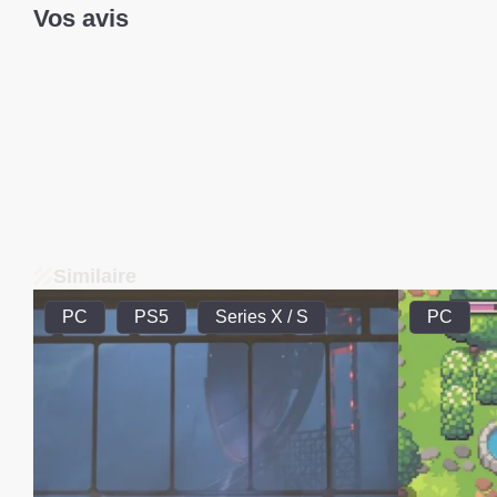
Vos avis
Similaire
PC
PS5
Series X / S
PC