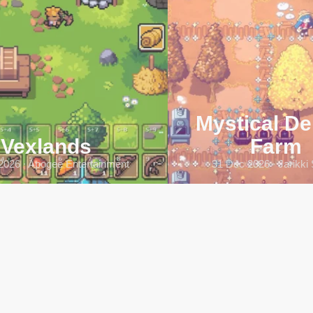
Mystical D
Vexlands
Farm
2026 ∙ Apogee Entertainment
31 Déc 2026 ∙ Jarikki 