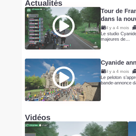
Actualités
Tour de Fra
dans la nou
il y a 4 mois
Le studio Cyanide
majeures de…
Cyanide ann
il y a 4 mois
Le peloton s’appr
bande-annonce 
Vidéos