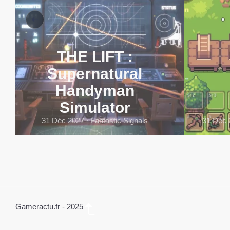
THE LIFT :
Supernatural
Handyman
Simulator
31 Déc 2027 ∙ Fantastic Signals
31 Déc 
Gameractu.fr - 2025