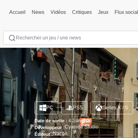
Accueil
News
Vidéos
Critiques
Jeux
Flux socia
Rechercher un jeu / une news
PC
PS5
Series X / S
Date de sortie :
4 Juin 2026
Cyanide Studio
Développeur :
Nacon
Éditeur :