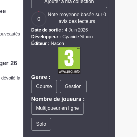
Ajouter à ma collection
se
Note moyenne basée sur 0
0
avis des lecteurs
Date de sortie :
4 Juin 2026
nouveautés
Développeur :
Cyanide Studio
Éditeur :
Nacon
ger 26
Genre :
 dévoilé la
Course
Gestion
Nombre de joueurs :
Multijoueur en ligne
Solo