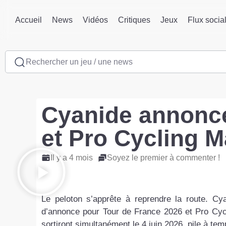
Accueil
News
Vidéos
Critiques
Jeux
Flux socia
Rechercher un jeu / une news
Cyanide annonce
et Pro Cycling 
Il y a 4 mois
Soyez le premier à commenter !
Le peloton s’apprête à reprendre la route. Cy
d’annonce pour Tour de France 2026 et Pro Cycl
sortiront simultanément le 4 juin 2026, pile à t