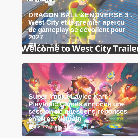
DRAGON BALL XENOVERSE 3 :
West City et le premier aperçu
de gameplay se dévoilent pour
2027
Il y a 1 mois
Super Yooka-Laylee Kart :
Playtonic Games annonce une
session de questions-réponses
en direct demain
Il y a 2 mois