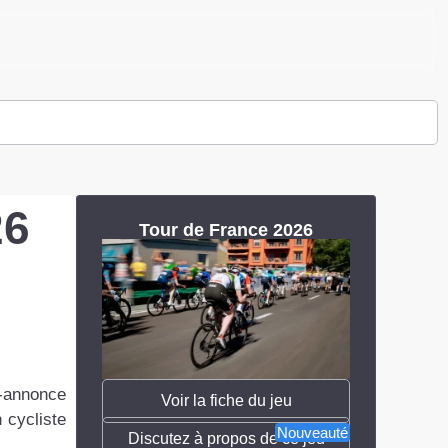
26
Tour de France 2026
e-annonce
Voir la fiche du jeu
 cycliste
Nouveauté
Discutez à propos de ce jeu