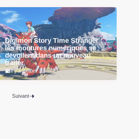
Digimon Story Time Stranger :
les montures numériques se
dévoilent dans un nouveau
trailer
Il y a 2 mois
Suivant