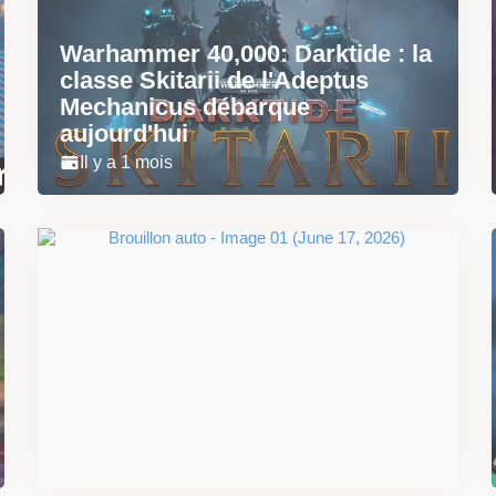
Warhammer 40,000: Darktide : la
classe Skitarii de l'Adeptus
Mechanicus débarque
aujourd'hui
Il y a 1 mois
Super Scram Kitty : les
mécaniques de chute et de
smash se dévoilent avant la
sortie
Il y a 2 mois