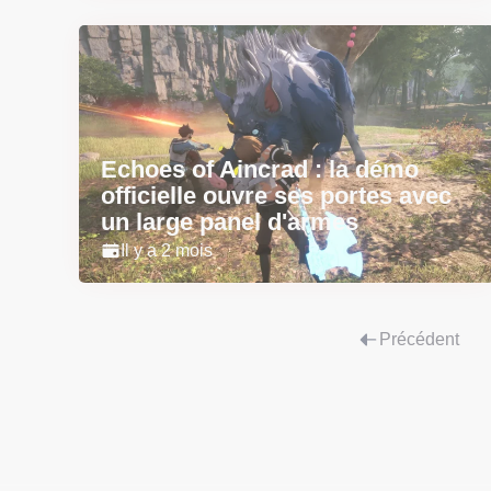
Echoes of Aincrad : la démo
officielle ouvre ses portes avec
un large panel d'armes
Il y a 2 mois
Précédent