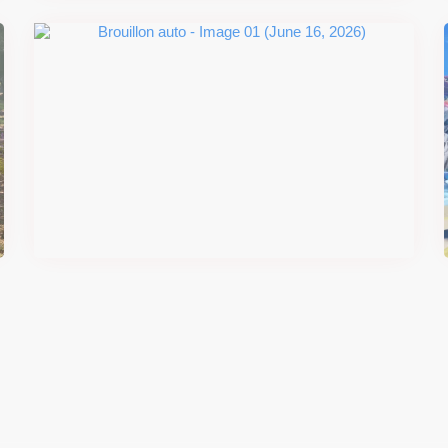
#DRIVE Rally : les années 90
débarquent en version physique
le 18 juin
Il y a 2 mois