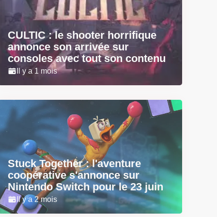
CULTIC : le shooter horrifique
annonce son arrivée sur
consoles avec tout son contenu
Il y a 1 mois
Stuck Together : l'aventure
coopérative s'annonce sur
Nintendo Switch pour le 23 juin
Il y a 2 mois