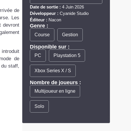
Date de sortie :
4 Juin 2026
rrivée de
Développeur :
Cyanide Studio
urse. Les
Éditeur :
Nacon
t devront
Genre :
également
Course
Gestion
Disponible sur :
introduit
PC
Playstation 5
 mode de
du staff,
Xbox Series X / S
Nombre de joueurs :
Multijoueur en ligne
Solo