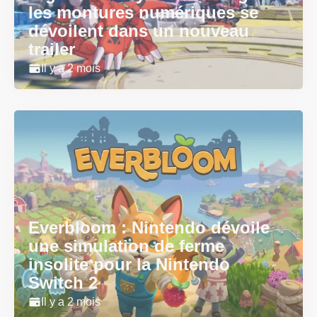
les montures numériques se
dévoilent dans un nouveau
trailer
Il y a 2 mois
Everbloom : Nintendo dévoile
une simulation de ferme
insolite pour la Nintendo
Switch 2
Il y a 2 mois