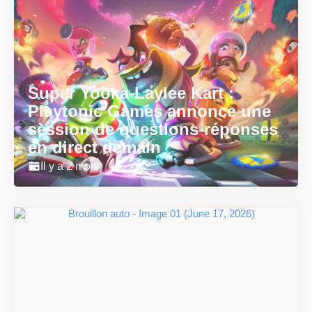
Super Yooka-Laylee Kart :
Playtonic Games annonce une
session de questions-réponses
en direct demain
Il y a 2 mois