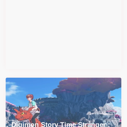
#DRIVE Rally : les années 90
débarquent en version
physique le 18 juin
Il y a 2 mois
Digimon Story Time Stranger :