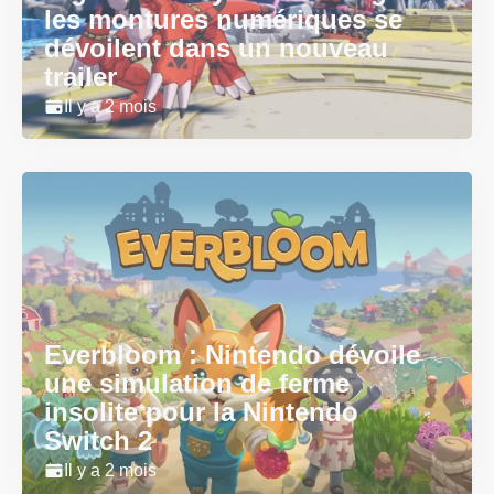
les montures numériques se
dévoilent dans un nouveau
trailer
Il y a 2 mois
Everbloom : Nintendo dévoile
une simulation de ferme
insolite pour la Nintendo
Switch 2
Il y a 2 mois