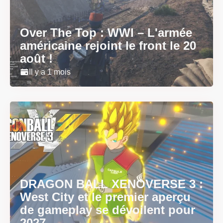
Over The Top : WWI – L'armée
américaine rejoint le front le 20
août !
Il y a 1 mois
DRAGON BALL XENOVERSE 3 :
West City et le premier aperçu
de gameplay se dévoilent pour
2027