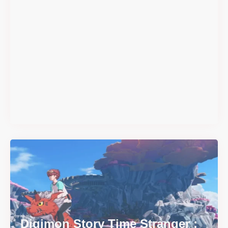
#DRIVE Rally : les années 90
débarquent en version
physique le 18 juin
Il y a 2 mois
Digimon Story Time Stranger :