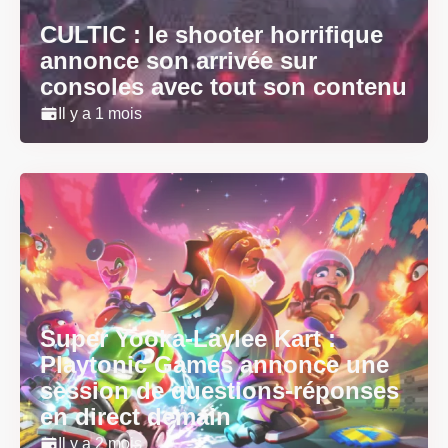
CULTIC : le shooter horrifique
annonce son arrivée sur
consoles avec tout son contenu
Il y a 1 mois
Super Yooka-Laylee Kart :
Playtonic Games annonce une
session de questions-réponses
en direct demain
Il y a 2 mois