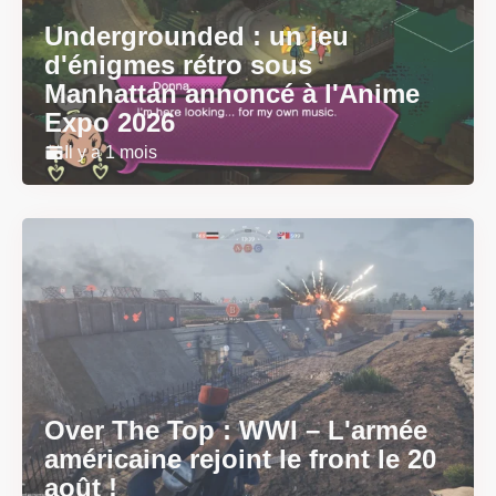
Undergrounded : un jeu
d'énigmes rétro sous
Manhattan annoncé à l'Anime
Expo 2026
Il y a 1 mois
Over The Top : WWI – L'armée
américaine rejoint le front le 20
août !