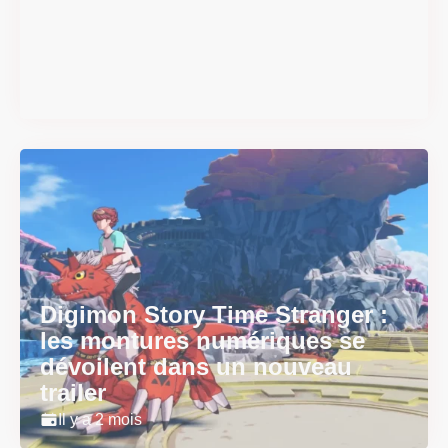
#DRIVE Rally : les années 90
débarquent en version
physique le 18 juin
Il y a 2 mois
Digimon Story Time Stranger :
les montures numériques se
dévoilent dans un nouveau
trailer
Il y a 2 mois