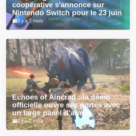
coopérative s'annonce sur
Nintendo Switch pour le 23 juin
Il y a 2 mois
Echoes of Aincrad : la démo
officielle ouvre ses portes avec
un large panel d'armes
Il y a 2 mois