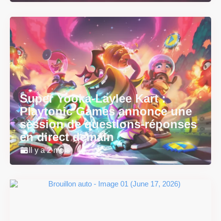
Super Yooka-Laylee Kart :
Playtonic Games annonce une
session de questions-réponses
en direct demain
Il y a 2 mois