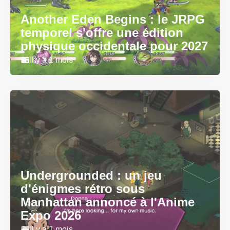
Another Eden Begins : le JRPG
temporel s'offre une édition
physique occidentale pour 2027
Il y a 1 mois
Undergrounded : un jeu
d'énigmes rétro sous
Manhattan annoncé à l'Anime
Expo 2026
Il y a 1 mois