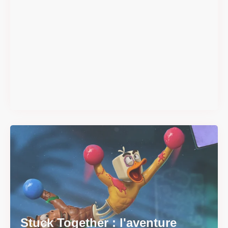
Super Scram Kitty : les
mécaniques de chute et de
smash se dévoilent avant la
sortie
Il y a 2 mois
Stuck Together : l'aventure