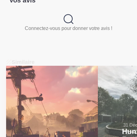
Vos avis
Connectez-vous pour donner votre avis !
Similaire
31 Déc
Hunt