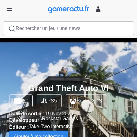
Rechercher un jeu / une news
Grand Theft Auto VI
PC
PS5
Series X / S
Date de sortie :
19 Nov 2026
Rockstar Games
Développeur :
Take-Two Interactive
Éditeur :
Ajouter à ma collection