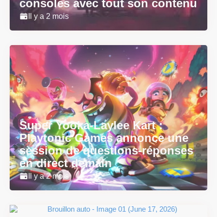
consoles avec tout son contenu
Il y a 2 mois
Super Yooka-Laylee Kart :
Playtonic Games annonce une
session de questions-réponses
en direct demain
Il y a 2 mois