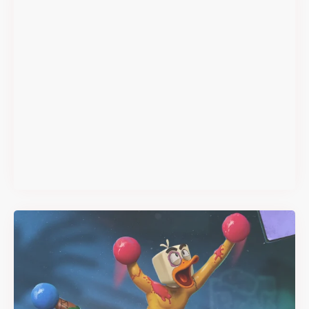
Super Scram Kitty : les
mécaniques de chute et de
smash se dévoilent avant la
sortie
Il y a 2 mois