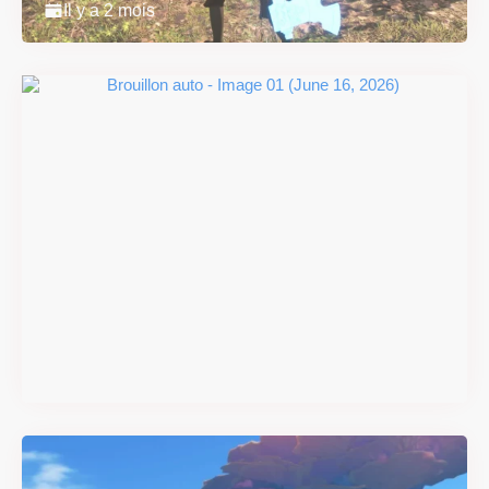
Il y a 2 mois
#DRIVE Rally : les années 90
débarquent en version
physique le 18 juin
Il y a 2 mois