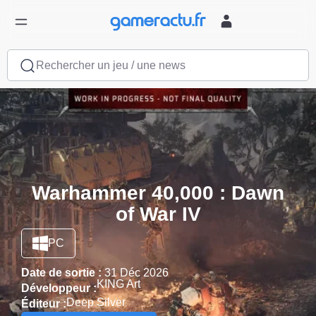
Rechercher un jeu / une news
Warhammer 40,000 : Dawn
of War IV
PC
Date de sortie :
31 Déc 2026
KING Art
Développeur :
Deep Silver
Éditeur :