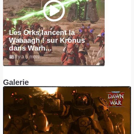
Les Orks lancent la
Waaaagh ! sur Kronus
dans Warh...
Il y a 6 mois
Galerie