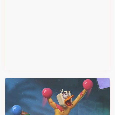
Super Scram Kitty : les
mécaniques de chute et de
smash se dévoilent avant la
sortie
Il y a 2 mois