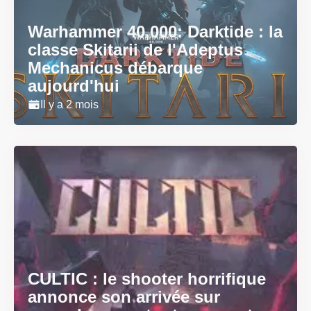
Warhammer 40,000: Darktide : la
classe Skitarii de l'Adeptus
Mechanicus débarque
aujourd'hui
Il y a 2 mois
CULTIC : le shooter horrifique
annonce son arrivée sur