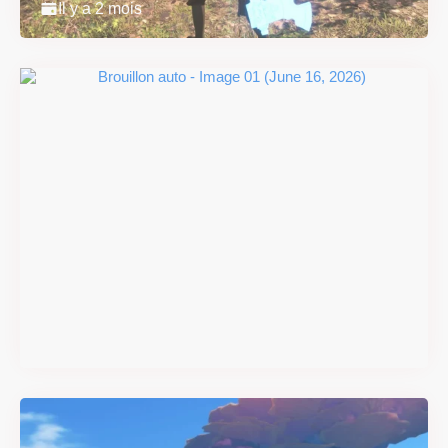
Il y a 2 mois
#DRIVE Rally : les années 90
débarquent en version
physique le 18 juin
Il y a 2 mois