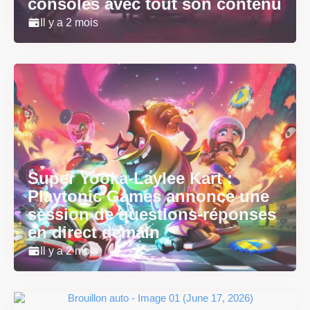
consoles avec tout son contenu
Il y a 2 mois
Super Yooka-Laylee Kart :
Playtonic Games annonce une
session de questions-réponses
en direct demain
Il y a 2 mois