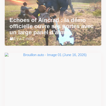
Echoes of Aincrad : la démo
officielle ouvre ses portes avec
un large panel d'armes
Il y a 2 mois
#DRIVE Rally : les années 90
débarquent en version