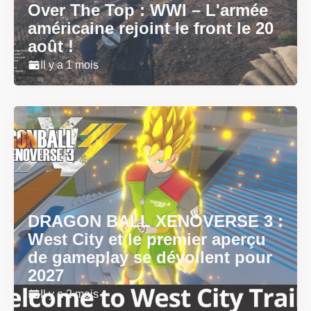
Over The Top : WWI – L'armée
américaine rejoint le front le 20
août !
Il y a 1 mois
DRAGON BALL XENOVERSE 3 :
West City et le premier aperçu
de gameplay se dévoilent pour
2027
Il y a 2 mois