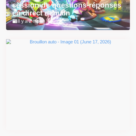
session de questions-réponses
en direct demain
Il y a 2 mois
Super Scram Kitty : les
mécaniques de chute et de
smash se dévoilent avant la
sortie
Il y a 2 mois