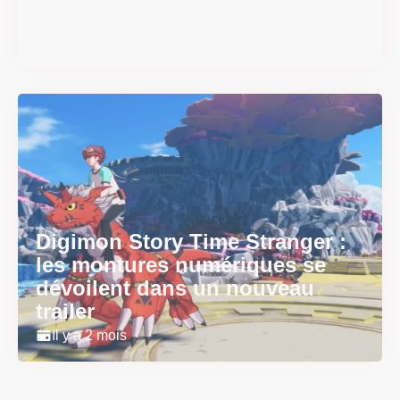
physique le 18 juin
Il y a 2 mois
Digimon Story Time Stranger :
les montures numériques se
dévoilent dans un nouveau
trailer
Il y a 2 mois