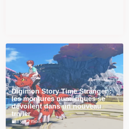
#DRIVE Rally : les années 90
débarquent en version
physique le 18 juin
Il y a 2 mois
Digimon Story Time Stranger :
les montures numériques se
dévoilent dans un nouveau
trailer
Il y a 2 mois