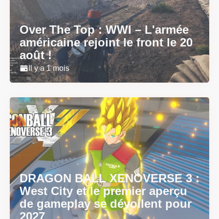
Over The Top : WWI – L'armée
américaine rejoint le front le 20
août !
Il y a 1 mois
DRAGON BALL XENOVERSE 3 :
West City et le premier aperçu
de gameplay se dévoilent pour
2027