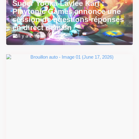
Super Yooka-Laylee Kart :
Playtonic Games annonce une
session de questions-réponses
en direct demain
Il y a 2 mois
Super Scram Kitty : les
mécaniques de chute et de
smash se dévoilent avant la
sortie
Il y a 2 mois