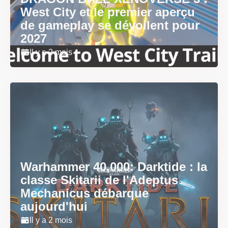
West City et le premier aperçu
de gameplay se dévoilent pour
2027
Il y a 2 mois
Warhammer 40,000: Darktide : la
classe Skitarii de l'Adeptus
Mechanicus débarque
aujourd'hui
Il y a 2 mois