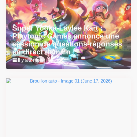
Super Yooka-Laylee Kart :
Playtonic Games annonce une
session de questions-réponses
en direct demain
Il y a 2 mois
Super Scram Kitty : les
mécaniques de chute et de