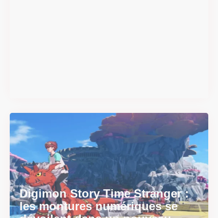
#DRIVE Rally : les années 90
débarquent en version
physique le 18 juin
Il y a 2 mois
Digimon Story Time Stranger :
les montures numériques se