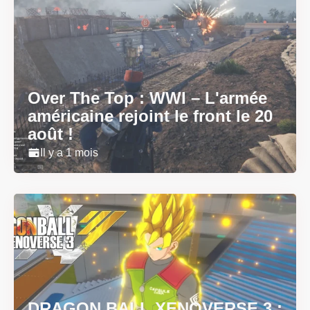
Over The Top : WWI – L'armée
américaine rejoint le front le 20
août !
Il y a 1 mois
DRAGON BALL XENOVERSE 3 :