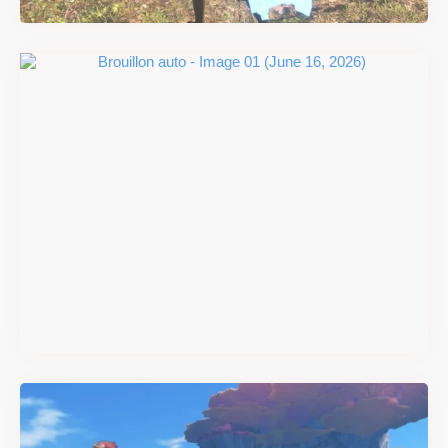
#DRIVE Rally : les années 90
débarquent en version
physique le 18 juin
Il y a 2 mois