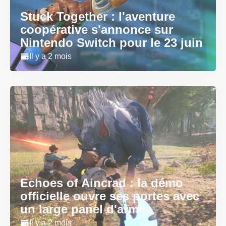
Stuck Together : l'aventure
coopérative s'annonce sur
Nintendo Switch pour le 23 juin
Il y a 2 mois
Echoes of Aincrad : la démo
officielle ouvre ses portes avec
un large panel d'armes
Il y a 2 mois