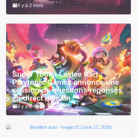
Il y a 2 mois
Super Yooka-Laylee Kart :
Playtonic Games annonce une
session de questions-réponses
en direct demain
Il y a 2 mois