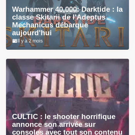
Warhammer 40,000: Darktide : la
classe Skitarii de l'Adeptus
Mechanicus débarque
aujourd'hui
Il y a 2 mois
CULTIC : le shooter horrifique
annonce son arrivée sur
consoles avec tout son contenu