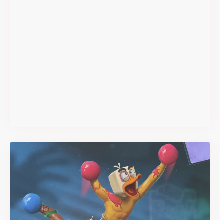
Super Scram Kitty : les
mécaniques de chute et de
smash se dévoilent avant la
sortie
Il y a 2 mois