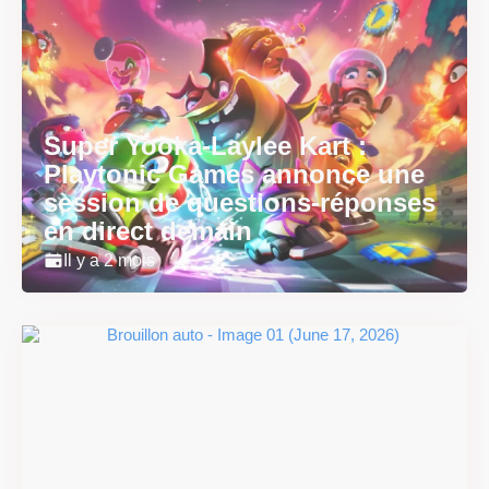
Super Yooka-Laylee Kart :
Playtonic Games annonce une
session de questions-réponses
en direct demain
Il y a 2 mois