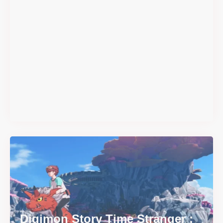
#DRIVE Rally : les années 90
débarquent en version
physique le 18 juin
Il y a 2 mois
Digimon Story Time Stranger :