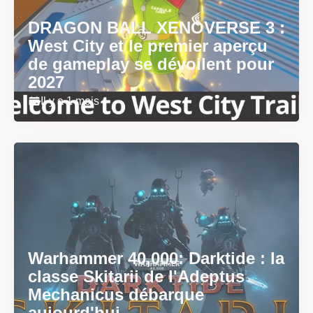
DRAGON BALL XENOVERSE 3 :
West City et le premier aperçu
de gameplay se dévoilent pour
2027
Il y a 1 mois
Warhammer 40,000: Darktide : la
classe Skitarii de l'Adeptus
Mechanicus débarque
aujourd'hui