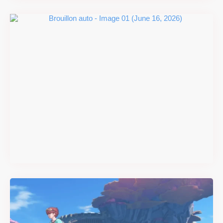
#DRIVE Rally : les années 90
débarquent en version
physique le 18 juin
Il y a 2 mois