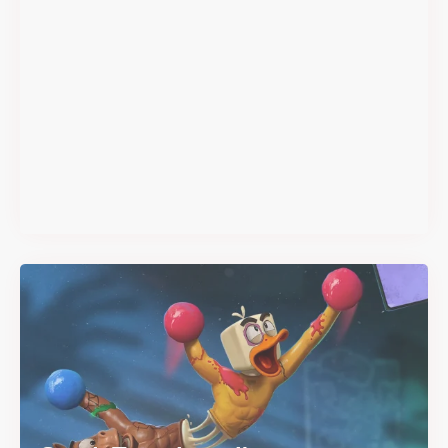
Super Scram Kitty : les
mécaniques de chute et de
smash se dévoilent avant la
sortie
Il y a 2 mois