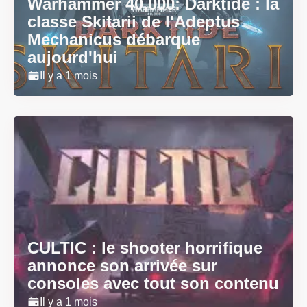
Warhammer 40,000: Darktide : la
classe Skitarii de l'Adeptus
Mechanicus débarque
aujourd'hui
Il y a 1 mois
CULTIC : le shooter horrifique
annonce son arrivée sur
consoles avec tout son contenu
Il y a 1 mois