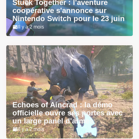
Stuck Together : l'aventure
coopérative s'annonce sur
Nintendo Switch pour le 23 juin
Il y a 2 mois
Echoes of Aincrad : la démo
officielle ouvre ses portes avec
un large panel d'armes
Il y a 2 mois