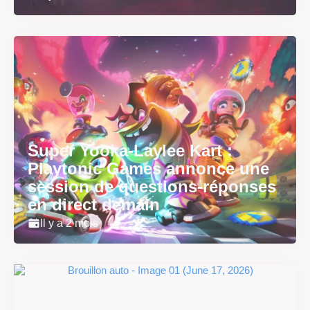
Super Yooka-Laylee Kart :
Playtonic Games annonce une
session de questions-réponses
en direct demain
Il y a 2 mois