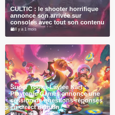
CULTIC : le shooter horrifique
annonce son arrivée sur
consoles avec tout son contenu
Il y a 1 mois
Super Yooka-Laylee Kart :
Playtonic Games annonce une
session de questions-réponses
en direct demain
Il y a 2 mois