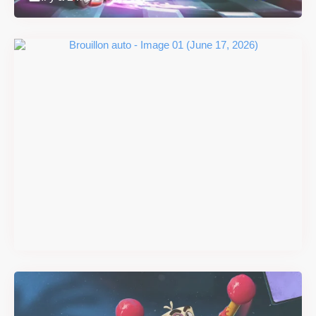
Super Scram Kitty : les
mécaniques de chute et de
smash se dévoilent avant la
sortie
Il y a 2 mois