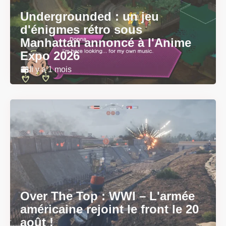
Undergrounded : un jeu
d'énigmes rétro sous
Manhattan annoncé à l'Anime
Expo 2026
Il y a 1 mois
Over The Top : WWI – L'armée
américaine rejoint le front le 20
août !