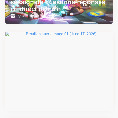
session de questions-réponses
en direct demain
Il y a 2 mois
Super Scram Kitty : les
mécaniques de chute et de
smash se dévoilent avant la
sortie
Il y a 2 mois