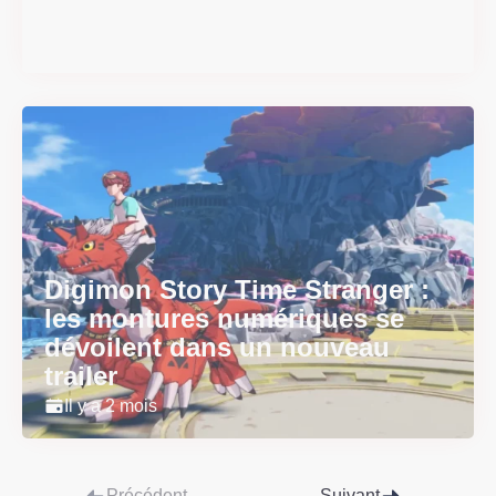
physique le 18 juin
Il y a 2 mois
Digimon Story Time Stranger :
les montures numériques se
dévoilent dans un nouveau
trailer
Il y a 2 mois
Précédent
Suivant