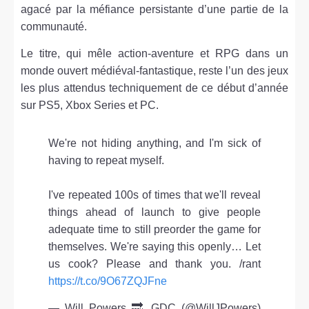
agacé par la méfiance persistante d’une partie de la
communauté.
Le titre, qui mêle action-aventure et RPG dans un
monde ouvert médiéval-fantastique, reste l’un des jeux
les plus attendus techniquement de ce début d’année
sur PS5, Xbox Series et PC.
We're not hiding anything, and I'm sick of
having to repeat myself.
I've repeated 100s of times that we'll reveal
things ahead of launch to give people
adequate time to still preorder the game for
themselves. We're saying this openly… Let
us cook? Please and thank you. /rant
https://t.co/9O67ZQJFne
— Will Powers 🔜 GDC (@WillJPowers)