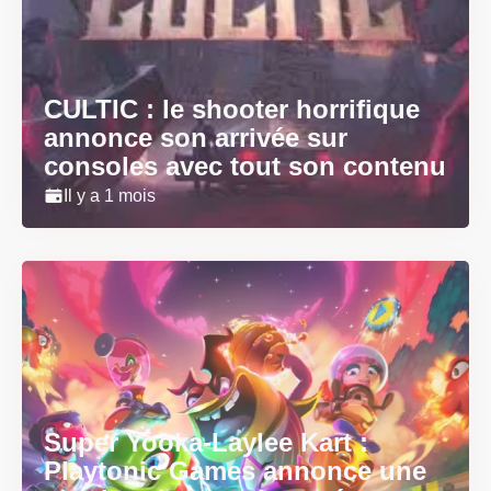
CULTIC : le shooter horrifique
annonce son arrivée sur
consoles avec tout son contenu
Il y a 1 mois
Super Yooka-Laylee Kart :
Playtonic Games annonce une