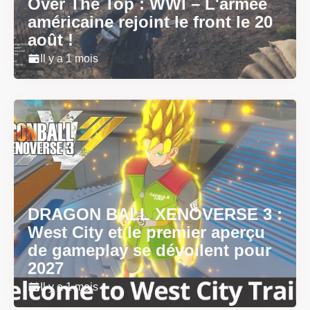
Over The Top : WWI – L'armée
américaine rejoint le front le 20
août !
Il y a 1 mois
DRAGON BALL XENOVERSE 3 :
West City et le premier aperçu
de gameplay se dévoilent pour
2027
Il y a 1 mois