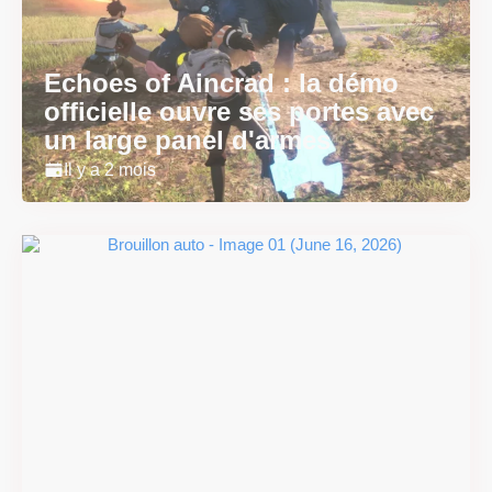
Echoes of Aincrad : la démo
officielle ouvre ses portes avec
un large panel d'armes
Il y a 2 mois
#DRIVE Rally : les années 90
débarquent en version