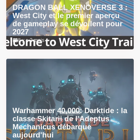
DRAGON BALL XENOVERSE 3 :
West City et le premier aperçu
de gameplay se dévoilent pour
2027
Il y a 2 mois
Warhammer 40,000: Darktide : la
classe Skitarii de l'Adeptus
Mechanicus débarque
aujourd'hui