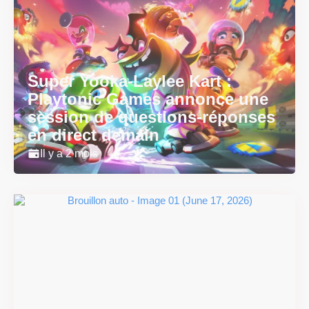
Super Yooka-Laylee Kart :
Playtonic Games annonce une
session de questions-réponses
en direct demain
Il y a 2 mois
Super Scram Kitty : les