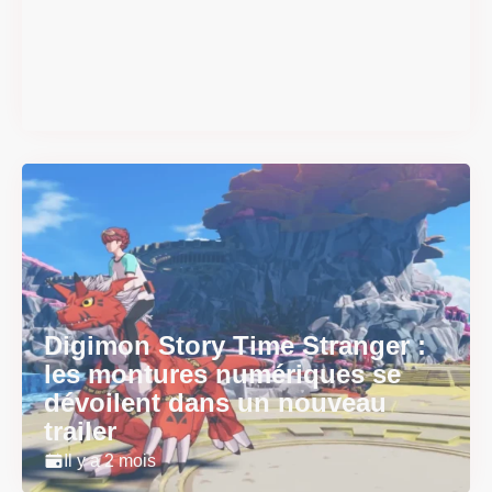
#DRIVE Rally : les années 90
débarquent en version
physique le 18 juin
Il y a 2 mois
Digimon Story Time Stranger :
les montures numériques se
dévoilent dans un nouveau
trailer
Il y a 2 mois