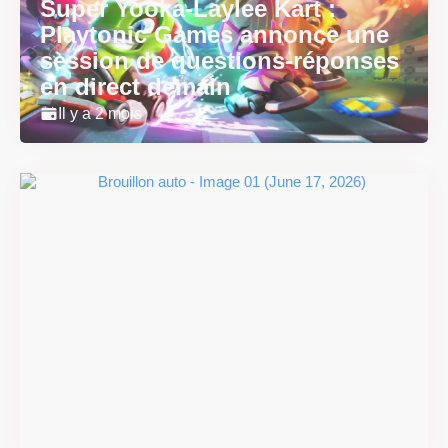
Super Yooka-Laylee Kart :
Playtonic Games annonce une
session de questions-réponses
en direct demain
Il y a 2 mois
Super Scram Kitty : les
mécaniques de chute et de
smash se dévoilent avant la
sortie
Il y a 2 mois