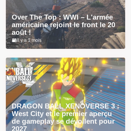
Over The Top : WWI – L'armée
américaine rejoint le front le 20
août !
Il y a 1 mois
DRAGON BALL XENOVERSE 3 :
West City et le premier aperçu
de gameplay se dévoilent pour
2027