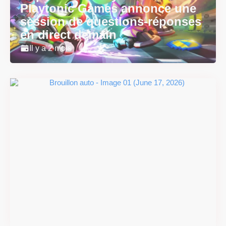
Playtonic Games annonce une
session de questions-réponses
en direct demain
Il y a 2 mois
Super Scram Kitty : les
mécaniques de chute et de
smash se dévoilent avant la
sortie
Il y a 2 mois