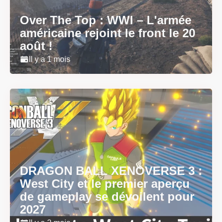
Over The Top : WWI – L'armée
américaine rejoint le front le 20
août !
Il y a 1 mois
DRAGON BALL XENOVERSE 3 :
West City et le premier aperçu
de gameplay se dévoilent pour
2027