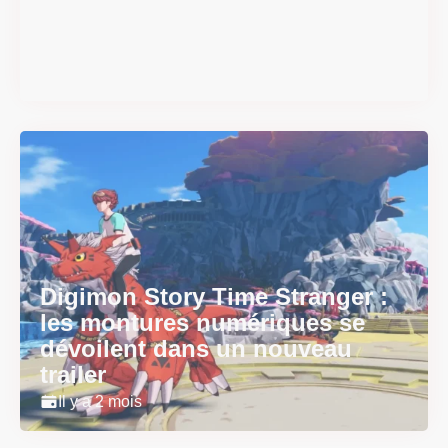
débarquent en version
physique le 18 juin
Il y a 2 mois
Digimon Story Time Stranger :
les montures numériques se
dévoilent dans un nouveau
trailer
Il y a 2 mois