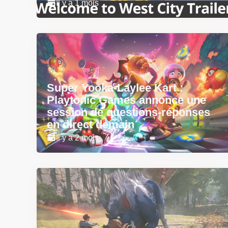
Il y a 1 mois
Super Yooka-Laylee Kart :
Playtonic Games annonce une
session de questions-réponses
en direct demain
Il y a 2 mois