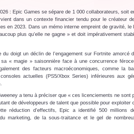
2026 : Epic Games se sépare de 1 000 collaborateurs, soit e
rvient dans un contexte financier tendu pour le créateur de
stes en 2023. Dans un mémo interne empreint de gravité, l
ucoup plus qu’elle ne gagne » et doit impérativement stabi
nte du doigt un déclin de l’engagement sur Fortnite amorcé 
r sa « magie » saisonnière face à une concurrence féroce
galement des facteurs macroéconomiques, comme la ba
nsoles actuelles (PS5/Xbox Series) inférieures aux gén
.
Sweeney a tenu à préciser que « ces licenciements ne sont p
 autant de développeurs de talent que possible pour exploiter 
te réduction d’effectifs, Epic a identifié 500 millions d
 du marketing, de la sous-traitance et le gel de nombre