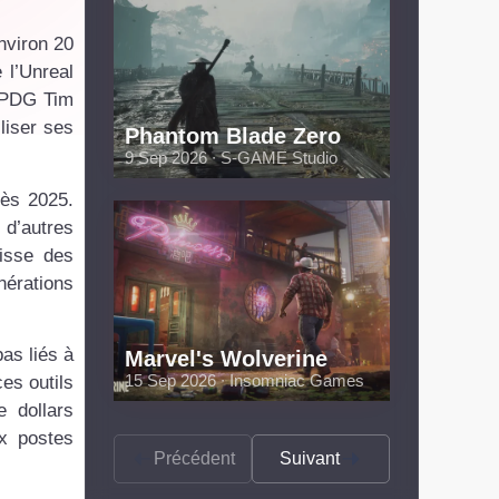
nviron 20
 l’Unreal
e PDG Tim
liser ses
Phantom Blade Zero
9 Sep 2026 ∙ S-GAME Studio
dès 2025.
 d’autres
isse des
érations
as liés à
Marvel's Wolverine
15 Sep 2026 ∙ Insomniac Games
ces outils
e dollars
ux postes
Précédent
Suivant