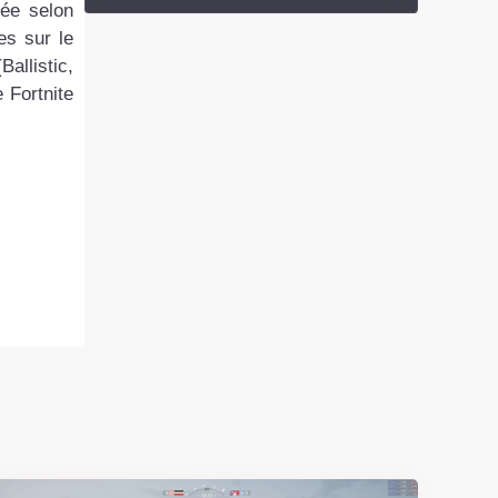
tée selon
es sur le
allistic,
 Fortnite