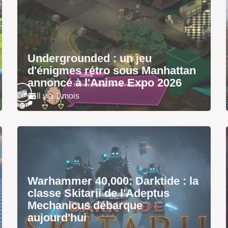
Undergrounded : un jeu
d'énigmes rétro sous Manhattan
annoncé à l'Anime Expo 2026
Il y a 1 mois
Warhammer 40,000: Darktide : la
classe Skitarii de l'Adeptus
Mechanicus débarque
aujourd'hui