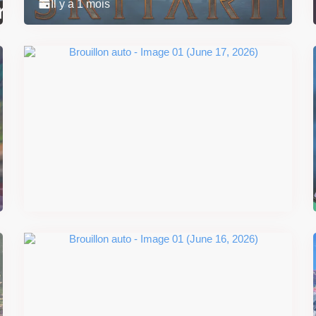
Il y a 1 mois
Super Scram Kitty : les
mécaniques de chute et de
smash se dévoilent avant la
sortie
Il y a 2 mois