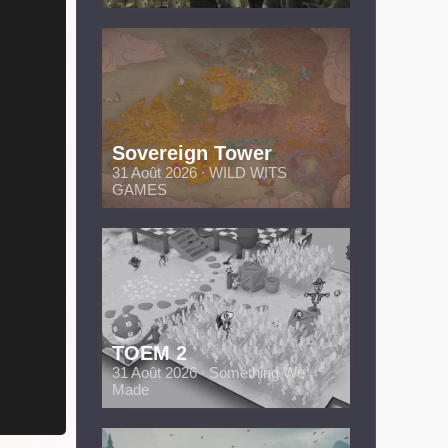
Sovereign Tower
31 Août 2026 ∙ WILD WITS
GAMES
TOEM 2
31 Août 2026 ∙ Something We
Made