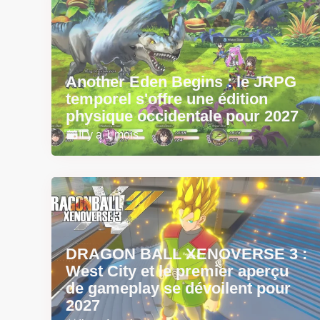
Another Eden Begins : le JRPG
temporel s'offre une édition
physique occidentale pour 2027
Il y a 1 mois
DRAGON BALL XENOVERSE 3 :
West City et le premier aperçu
de gameplay se dévoilent pour
2027