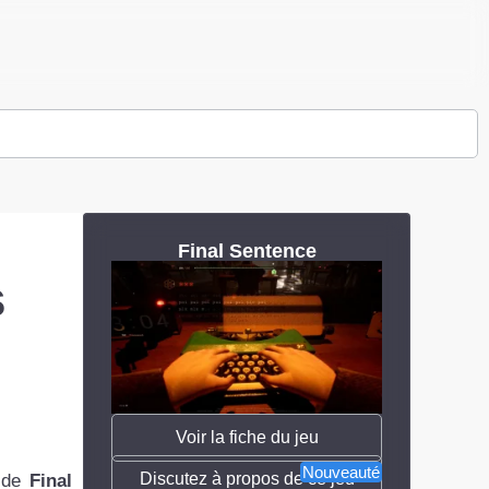
Final Sentence
s
Voir la fiche du jeu
Nouveauté
Discutez à propos de ce jeu
t de
Final