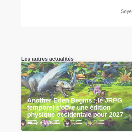
Soyez
Les autres actualités
Another Eden Begins : le JRPG
temporel s'offre une édition
physique occidentale pour 2027
Il y a 1 mois