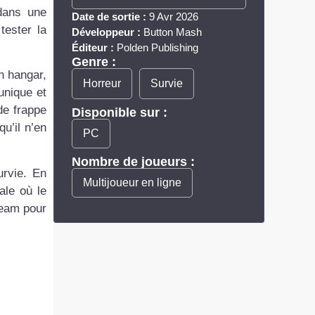
dans une
Date de sortie :
9 Avr 2026
tester la
Développeur :
Button Mash
Éditeur :
Polden Publishing
Genre :
n hangar,
Horreur
Survie
unique et
de frappe
Disponible sur :
u’il n’en
PC
Nombre de joueurs :
urvie. En
Multijoueur en ligne
ale où le
team pour