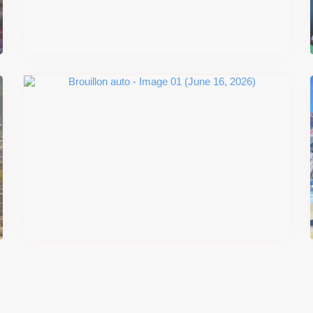
sortie
Il y a 2 mois
#DRIVE Rally : les années 90
débarquent en version physique
le 18 juin
Il y a 2 mois