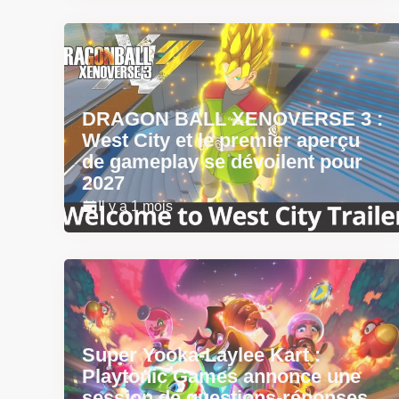
DRAGON BALL XENOVERSE 3 :
West City et le premier aperçu
de gameplay se dévoilent pour
2027
Il y a 1 mois
Super Yooka-Laylee Kart :
Playtonic Games annonce une
session de questions-réponses