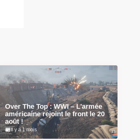
Over The Top : WWI – L'armée
américaine rejoint le front le 20
août !
Il y a 1 mois