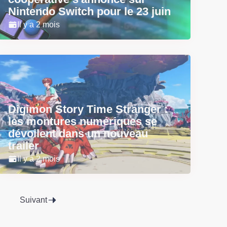
Nintendo Switch pour le 23 juin
Il y a 2 mois
Digimon Story Time Stranger :
les montures numériques se
dévoilent dans un nouveau
trailer
Il y a 2 mois
Suivant