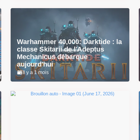
Warhammer 40,000: Darktide : la
classe Skitarii de l'Adeptus
Mechanicus débarque
aujourd'hui
Il y a 1 mois
Super Scram Kitty : les
mécaniques de chute et de
smash se dévoilent avant la