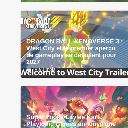
DRAGON BALL XENOVERSE 3 :
West City et le premier aperçu
de gameplay se dévoilent pour
2027
Il y a 1 mois
Super Yooka-Laylee Kart :
Playtonic Games annonce une