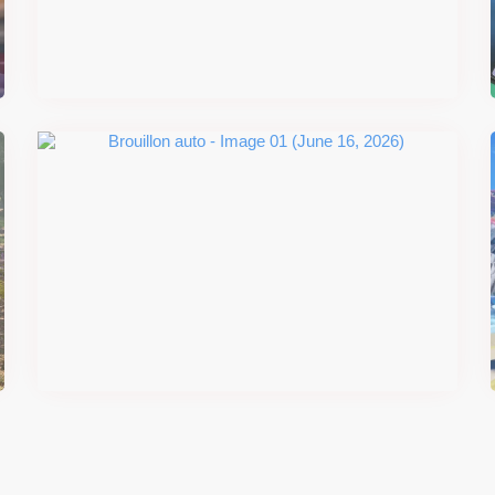
smash se dévoilent avant la
sortie
Il y a 2 mois
#DRIVE Rally : les années 90
débarquent en version physique
le 18 juin
Il y a 2 mois