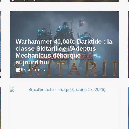
Warhammer 40,000: Darktide : la
classe Skitarii de l'Adeptus
Mechanicus débarque
aujourd'hui
Il y a 1 mois
Super Scram Kitty : les
mécaniques de chute et de