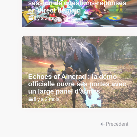
session de questions-réponses
en direct demain
Il y a 2 mois
Echoes of Aincrad : la démo
officielle ouvre ses portes avec
un large panel d'armes
Il y a 2 mois
Précédent