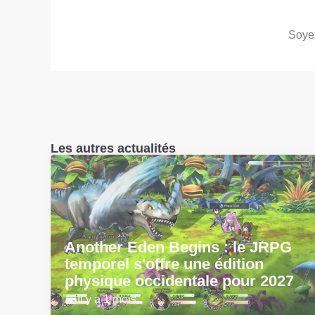
Soyez
Les autres actualités
Another Eden Begins : le JRPG
temporel s'offre une édition
physique occidentale pour 2027
Il y a 1 mois