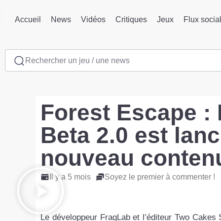
Accueil
News
Vidéos
Critiques
Jeux
Flux socia
Rechercher un jeu / une news
Forest Escape : 
Beta 2.0 est lan
nouveau conten
Il y a 5 mois
Soyez le premier à commenter !
Le développeur FragLab et l’éditeur Two Cakes S