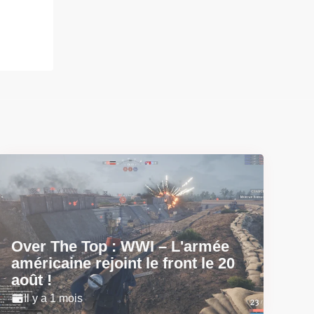
Over The Top : WWI – L'armée
américaine rejoint le front le 20
août !
Il y a 1 mois