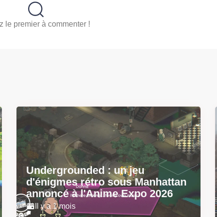
 le premier à commenter !
Undergrounded : un jeu
d'énigmes rétro sous Manhattan
annoncé à l'Anime Expo 2026
Il y a 1 mois