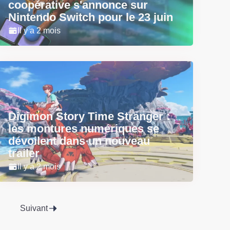
coopérative s'annonce sur
Nintendo Switch pour le 23 juin
Il y a 2 mois
Digimon Story Time Stranger :
les montures numériques se
dévoilent dans un nouveau
trailer
Il y a 2 mois
Suivant