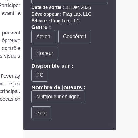
articiper
Date de sortie :
31 Déc 2026
 avant la
Développeur :
Frag Lab, LLC
Éditeur :
Frag Lab, LLC
Genre :
s peuvent
Action
Coopératif
e épreuve
 contrôle
Horreur
s visuels
Disponible sur :
PC
l’overlay
n. Le jeu
Nombre de joueurs :
rincipal.
Multijoueur en ligne
’occasion
Solo