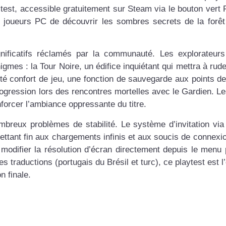
test, accessible gratuitement sur Steam via le bouton vert P
 joueurs PC de découvrir les sombres secrets de la forêt
gnificatifs réclamés par la communauté. Les explorateur
gmes : la Tour Noire, un édifice inquiétant qui mettra à rud
té confort de jeu, une fonction de sauvegarde aux points de
progression lors des rencontres mortelles avec le Gardien. Le
nforcer l’ambiance oppressante du titre.
breux problèmes de stabilité. Le système d’invitation via 
ttant fin aux chargements infinis et aux soucis de connexio
odifier la résolution d’écran directement depuis le menu p
traductions (portugais du Brésil et turc), ce playtest est l
n finale.