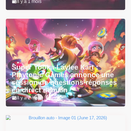
Il y a 1 mois
Super Yooka-Laylee Kart :
Playtonic Games annonce une
session de questions-réponses
en direct demain
Il y a 2 mois