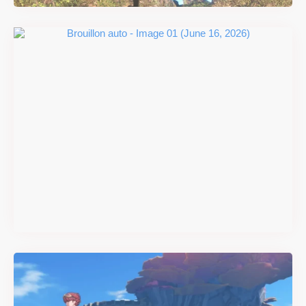
#DRIVE Rally : les années 90
débarquent en version
physique le 18 juin
Il y a 2 mois