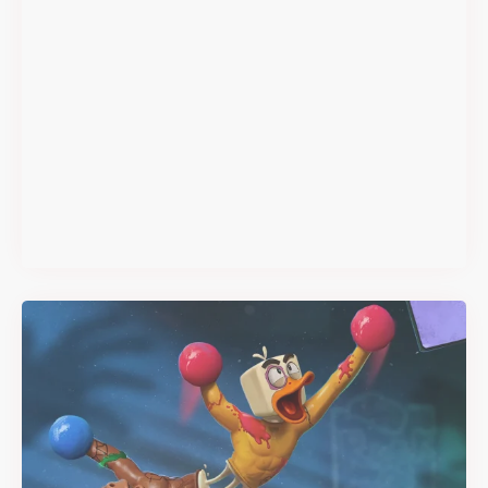
Super Scram Kitty : les
mécaniques de chute et de
smash se dévoilent avant la
sortie
Il y a 2 mois