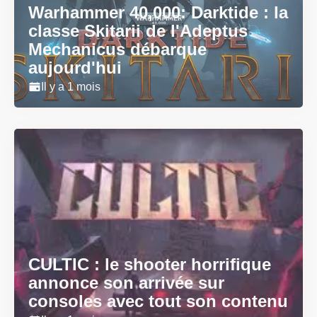
Warhammer 40,000: Darktide : la
classe Skitarii de l'Adeptus
Mechanicus débarque
aujourd'hui
Il y a 1 mois
CULTIC : le shooter horrifique
annonce son arrivée sur
consoles avec tout son contenu