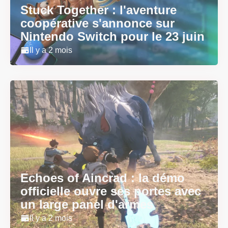
Stuck Together : l'aventure
coopérative s'annonce sur
Nintendo Switch pour le 23 juin
Il y a 2 mois
Echoes of Aincrad : la démo
officielle ouvre ses portes avec
un large panel d'armes
Il y a 2 mois