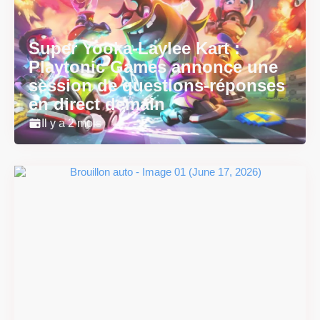
Super Yooka-Laylee Kart :
Playtonic Games annonce une
session de questions-réponses
en direct demain
Il y a 2 mois
Super Scram Kitty : les
mécaniques de chute et de