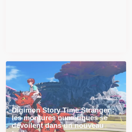
#DRIVE Rally : les années 90
débarquent en version
physique le 18 juin
Il y a 2 mois
Digimon Story Time Stranger :
les montures numériques se
dévoilent dans un nouveau