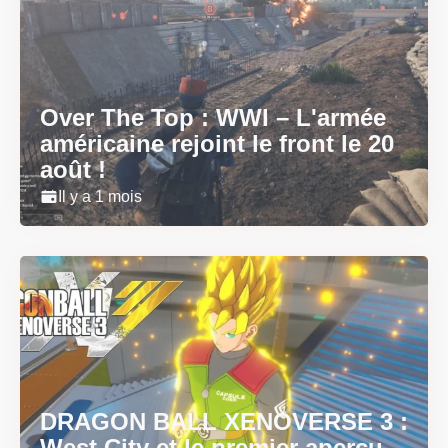
Over The Top : WWI – L'armée
américaine rejoint le front le 20
août !
Il y a 1 mois
DRAGON BALL XENOVERSE 3 :
West City et le premier aperçu