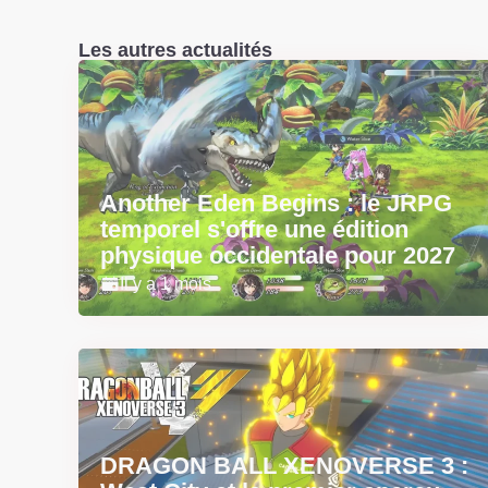
Les autres actualités
Another Eden Begins : le JRPG
temporel s'offre une édition
physique occidentale pour 2027
Il y a 1 mois
DRAGON BALL XENOVERSE 3 :