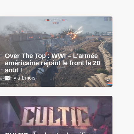
Over The Top : WWI – L'armée
américaine rejoint le front le 20
août !
Il y a 1 mois