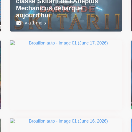
classe Skitarii de l'Adeptus
Mechanicus débarque
aujourd'hui
Il y a 1 mois
Super Scram Kitty : les
mécaniques de chute et de
smash se dévoilent avant la
sortie
Il y a 2 mois