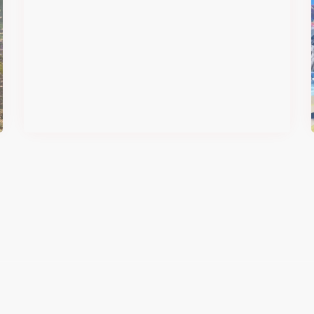
#DRIVE Rally : les années 90
débarquent en version physique
le 18 juin
Il y a 2 mois