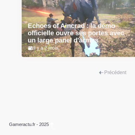
Echoes of Aincrad : la démo
officielle ouvre ses portes avec
un large panel d'armes
Il y a 2 mois
Précédent
Gameractu.fr - 2025