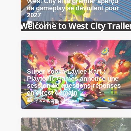
West City et le premier aperçu
de gameplay se dévoilent pour
2027
Il y a 1 mois
Super Yooka-Laylee Kart :
Playtonic Games annonce une
session de questions-réponses
en direct demain
Il y a 2 mois