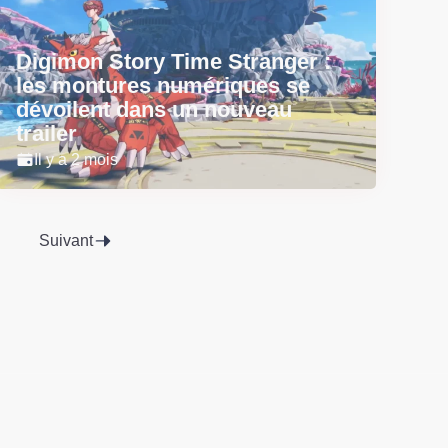
Digimon Story Time Stranger :
les montures numériques se
dévoilent dans un nouveau
trailer
Il y a 2 mois
Suivant