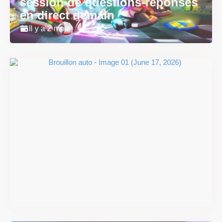
session de questions-réponses
en direct demain
Il y a 2 mois
Super Scram Kitty : les
mécaniques de chute et de
smash se dévoilent avant la
sortie
Il y a 2 mois