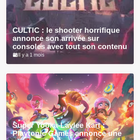
CULTIC : le shooter horrifique
annonce son arrivée sur
consoles avec tout son contenu
Il y a 1 mois
Super Yooka-Laylee Kart :
Playtonic Games annonce une