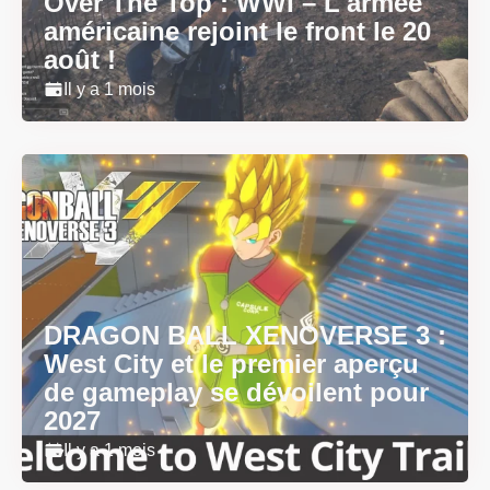
Over The Top : WWI – L'armée
américaine rejoint le front le 20
août !
Il y a 1 mois
DRAGON BALL XENOVERSE 3 :
West City et le premier aperçu
de gameplay se dévoilent pour
2027
Il y a 1 mois