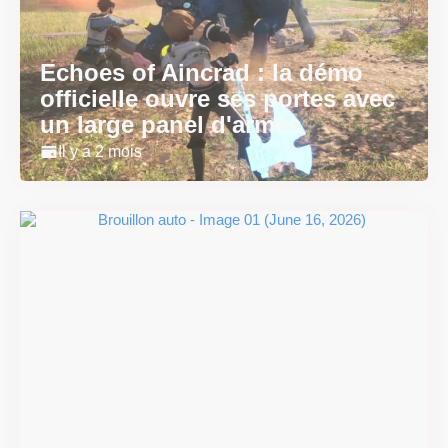
Echoes of Aincrad : la démo
officielle ouvre ses portes avec
un large panel d'armes
Il y a 2 mois
#DRIVE Rally : les années 90
débarquent en version