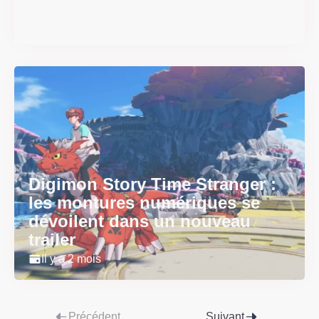
physique le 18 juin
Il y a 2 mois
Digimon Story Time Stranger :
les montures numériques se
dévoilent dans un nouveau
trailer
Il y a 2 mois
Précédent
Suivant